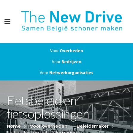
Voor
Overheden
Voor
Bedrijven
Voor
Netwerkorganisaties
Fietsbeleid en
fietsoplossingen
Home
Voor overheden
Beleidsmaker
Fietsbeleid en fietsoplossingen