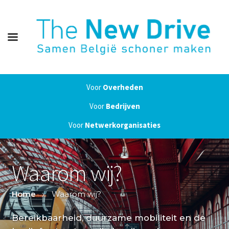
Voor
Overheden
Voor
Bedrijven
Voor
Netwerkorganisaties
Waarom wij?
Home
Waarom wij?
Bereikbaarheid, duurzame mobiliteit en de