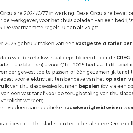
irculaire 2024/C/77 in werking. Deze Circulaire bevat be
or de werkgever, voor het thuis opladen van een bedrijfs
. De voornaamste regels luiden als volgt:
er 2025 gebruik maken van een
vastgesteld tarief pe
st
en worden elk kwartaal gepubliceerd door de
CREG
(
esidentiële klanten) – voor Q1 in 2025 bedraagt dit tarief
n per gewest toe te passen, of één gezamenlijk tarief 
epast voor elektriciteit ten behoeve van het
opladen v
ruik
van thuislaadsessies kunnen
bepalen
(bv. via een 
 van een vast tarief voor de terugbetaling van thuislaads
verplicht worden;
en voldoen aan specifieke
nauwkeurigheidseisen
voor
practices rond thuisladen en terugbetalingen? Onze col