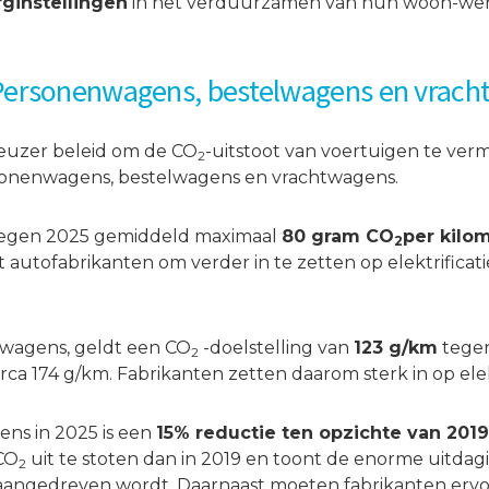
rginstellingen
in het verduurzamen van hun woon-werk
: Personenwagens, bestelwagens en vrac
ieuzer beleid om de CO
-uitstoot van voertuigen te ver
2
rsonenwagens, bestelwagens en vrachtwagens.
tegen 2025 gemiddeld maximaal
80 gram CO
per kilo
2
utofabrikanten om verder in te zetten op elektrificatie
elwagens, geldt een CO
-doelstelling van
123 g/km
tegen
2
rca 174 g/km. Fabrikanten zetten daarom sterk in op elek
ens in 2025 is een
15% reductie ten opzichte van 2019
CO
uit te stoten dan in 2019 en toont de enorme uitdagi
2
l aangedreven wordt. Daarnaast moeten fabrikanten erv