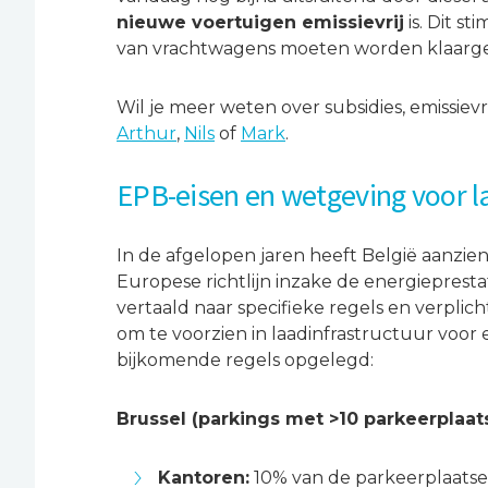
nieuwe voertuigen emissievrij
is. Dit s
van vrachtwagens moeten worden klaarges
Wil je meer weten over subsidies, emissiev
Arthur
,
Nils
of
Mark
.
EPB-eisen en wetgeving voor 
In de afgelopen jaren heeft België aanzie
Europese richtlijn inzake de energieprestat
vertaald naar specifieke regels en verplic
om te voorzien in laadinfrastructuur voor
bijkomende regels opgelegd:
Brussel (parkings met >10 parkeerplaat
Kantoren:
10% van de parkeerplaatse