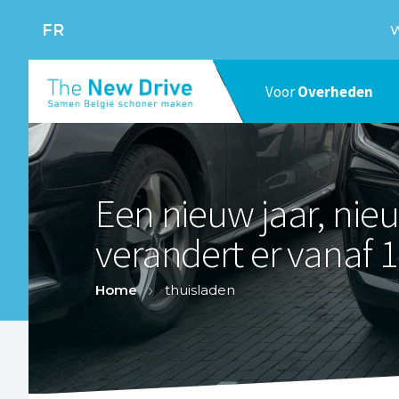
FR
W
Voor
Overheden
Een nieuw jaar, nieu
verandert er vanaf 1
Home
thuisladen