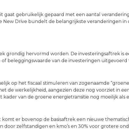
dit gaat gebruikelijk gepaard met een aantal veranderi
 New Drive bundelt de belangrijkste veranderingen in d
trek grondig hervormd worden. De investeringsaftrek is 
of beleggingswaarde van de investeringen uitgevoerd ti
elijk op het fiscaal stimuleren van zogenaamde “groene
et de werkelijkheid, aangezien deze nog voorziet in een 
t kader van de groene energietransitie nog moeilijk a
t komt er bovenop de basisaftrek een nieuwe thematisc
n door zelfstandigen en kmo’s en 30% voor grotere on