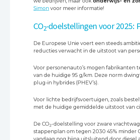
we bedrijven, maar ook
onderwijs- én zo
Simon
voor meer informatie!
CO
-doelstellingen voor 2025
2
De Europese Unie voert een steeds ambit
reducties verwacht in de uitstoot van pe
Voor personenauto’s mogen fabrikanten 
van de huidige 95 g/km. Deze norm dwingt a
plug-in hybrides (PHEV’s).
Voor lichte bedrijfsvoertuigen, zoals best
met de huidige gemiddelde uitstoot van ci
De CO
-doelstelling voor zware vrachtwag
2
stappenplan om tegen 2030 45% minder 
vandaag nog bijna uitsluitend door diese