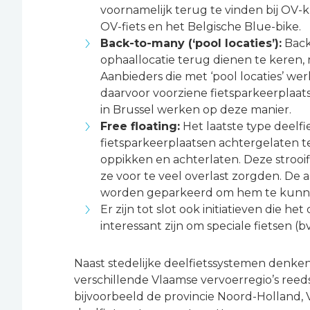
voornamelijk terug te vinden bij OV
OV-fiets en het Belgische Blue-bike.
Back-to-many (‘pool locaties’):
Back 
ophaallocatie terug dienen te keren,
Aanbieders die met ‘pool locaties’ w
daarvoor voorziene fietsparkeerplaats
in Brussel werken op deze manier.
Free floating:
Het laatste type deelfi
fietsparkeerplaatsen achtergelaten 
oppikken en achterlaten. Deze strooi
ze voor te veel overlast zorgden. De 
worden geparkeerd om hem te kunnen
Er zijn tot slot ook initiatieven die 
interessant zijn om speciale fietsen (bv
Naast stedelijke deelfietssystemen denken 
verschillende Vlaamse vervoerregio’s reed
bijvoorbeeld de provincie Noord-Holland,