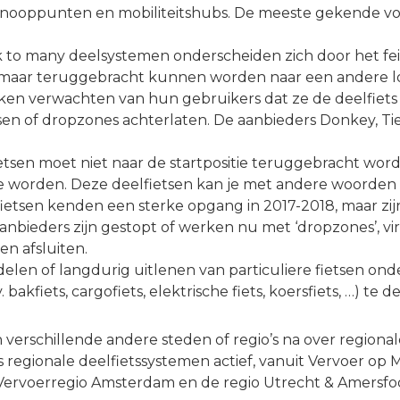
-knooppunten en mobiliteitshubs. De meeste gekende v
to many deelsystemen onderscheiden zich door het feit 
 maar teruggebracht kunnen worden naar een andere loca
erken verwachten van hun gebruikers dat ze de deelfiets
en of dropzones achterlaten. De aanbieders Donkey, Tier
etsen moet niet naar de startpositie teruggebracht word
te worden. Deze deelfietsen kan je met andere woorden
fietsen kenden een sterke opgang in 2017-2018, maar zi
aanbieders zijn gestopt of werken nu met ‘dropzones’, v
 afsluiten.
het delen of langdurig uitlenen van particuliere fietsen 
. bakfiets, cargofiets, elektrische fiets, koersfiets, …) t
verschillende andere steden of regio’s na over regionale
s regionale deelfietssystemen actief, vanuit Vervoer op
 Vervoerregio Amsterdam en de regio Utrecht & Amersfoo