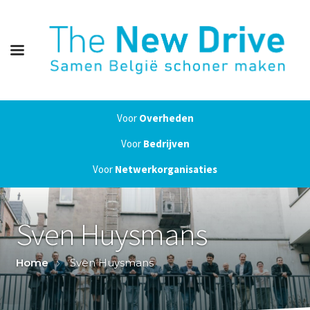
Voor
Overheden
Voor
Bedrijven
Voor
Netwerkorganisaties
Sven Huysmans
Home
Sven Huysmans