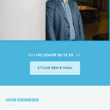
Bel
+32 (0)499 92 12 33
of
STUUR EEN E-MAIL
VOOR
OVERHEDEN