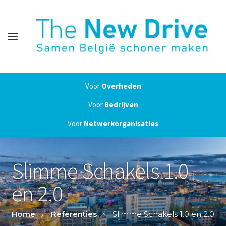
Voor
Overheden
Voor
Bedrijven
Voor
Netwerkorganisaties
Slimme Schakels 1.0
en 2.0
Home
Referenties
Slimme Schakels 1.0 en 2.0