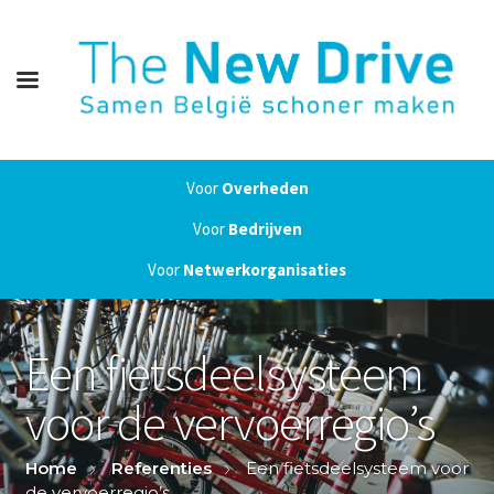
Voor
Overheden
Voor
Bedrijven
Voor
Netwerkorganisaties
Een fietsdeelsysteem
voor de vervoerregio’s
Home
Referenties
Een fietsdeelsysteem voor
de vervoerregio’s