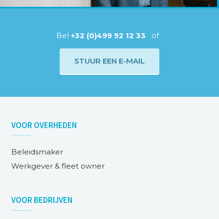
Bel
+32 (0)499 92 12 33
of
STUUR EEN E-MAIL
VOOR
OVERHEDEN
Beleidsmaker
Werkgever & fleet owner
VOOR
BEDRIJVEN