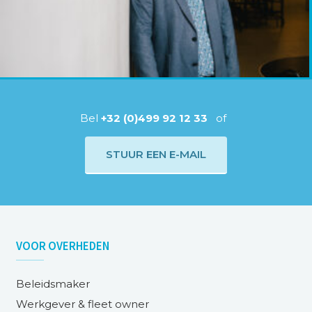
Bel
+32 (0)499 92 12 33
of
STUUR EEN E-MAIL
VOOR
OVERHEDEN
Beleidsmaker
Werkgever & fleet owner