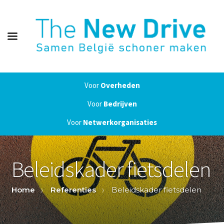
Voor
Overheden
Voor
Bedrijven
Voor
Netwerkorganisaties
Beleidskader fietsdelen
Home
Referenties
Beleidskader fietsdelen