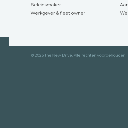
Beleidsmaker
Aan
Werkgever & fleet owner
Wer
© 2026 The New Drive. Alle rechten voorbehouden.