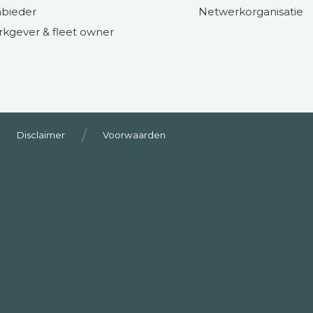
bieder
Netwerkorganisatie
kgever & fleet owner
Disclaimer
Voorwaarden