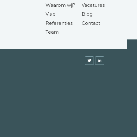
Waarom wij?
Vacatures
Visie
Blog
Referenties
Contact
Team