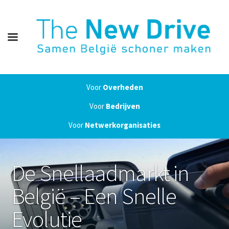
Voor
Overheden
Voor
Bedrijven
Voor
Netwerkorganisaties
De Snellaadmarkt in
België – Een Snelle
Evolutie