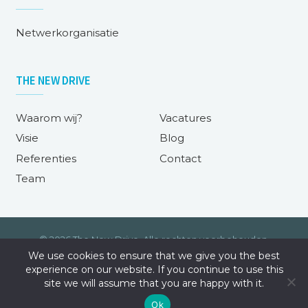
Netwerkorganisatie
THE NEW DRIVE
Waarom wij?
Vacatures
Visie
Blog
Referenties
Contact
Team
© 2026 The New Drive. Alle rechten voorbehouden.
We use cookies to ensure that we give you the best
Disclaimer
Voorwaarden
experience on our website. If you continue to use this
site we will assume that you are happy with it.
Ok