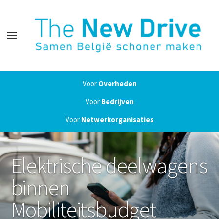
Voor
Overheden
Voor
Bedrijven
Voor
Netwerkorganisaties
Elektrische deelwagens
binnen
Mobiliteitsbudget