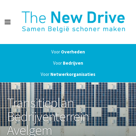
Voor
Overheden
Voor
Bedrijven
Voor
Netwerkorganisaties
Transitieplan
Bedrijventerrein
Avelgem