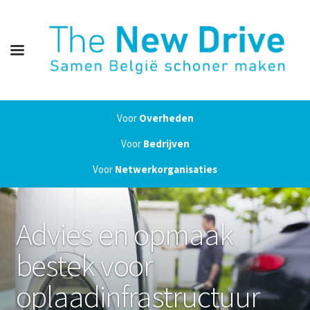
Voor
Overheden
Voor
Bedrijven
Voor
Netwerkorganisaties
Advies en opmaak
bestek voor
oplaadinfrastructuur